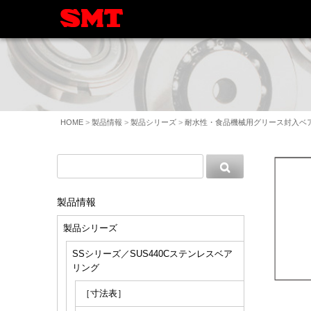
HOME
>
製品情報
>
製品シリーズ
>
耐水性・食品機械用グリース封入ベ
製品情報
製品シリーズ
SSシリーズ／SUS440Cステンレスベア
リング
［寸法表］