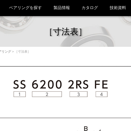
ベアリングを探す
製品情報
カタログ
技術資料
［寸法表］
アリング
> ［寸法表］