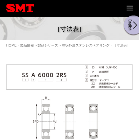
ME
NU
［寸法表］
HOME
>
製品情報
>
製品シリーズ
>
球状外形ステンレスベアリング
> ［寸法表］